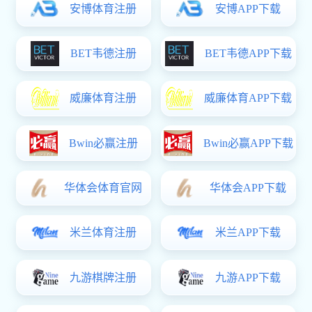
迹仿佛是被神秘的引力场吸引，总能在最后关
头改变方向。这种对旋转与速度的极致掌控，
正是阿丁格拉定位球脚法分析中最为人称道的
一环。他不是在踢球，而是在用一种近乎机械
式的精确，去测量守门员的反应极限与防守空
当。
说到定位球的高光时刻，不得不提他在小组赛
第二轮的那粒直接任意球破门。当时比赛进行
到下半场中段，球队仍处于僵持状态。只见阿
丁格拉深吸一口气，目光如炬地锁定球门远
角。他的助跑并不快，但触球瞬间脚踝的爆发
力却令人咋舌。皮球如同被精确制导的导弹，
快速攀升越过人墙，随即在接近球门时突然下
坠，贴着横梁下沿飞入网窝。整个球场陷入短
暂的寂静，接着是山呼海啸般的欢呼。这粒进
球不仅展现了阿丁格拉定位球脚法的炉火纯
青，更证明了他具备在高压时刻冷静决策的心
理素质。在专业人士看来，这种“关键时刻敢