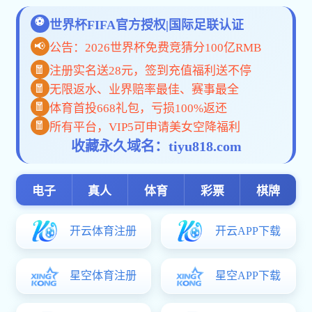
阿丁格拉在小组赛中的表现，就像是一幅精心
绘制的战术画卷。他的定位球脚法并非简单的
力量投射，而是一种融合了精密计算与艺术灵
感的复合技术。观察他的助跑轨迹，你会注意
到一个有趣的细节：他的助跑并不是一条直
线，而是带有微妙的弧度。这种独特的助跑方
式，让他在触球瞬间能更好地调整身体重心，
从而精准控制皮球的旋转与落点。当他在对阵
强敌的比赛中站在罚球点前，对手的防线往往
会陷入一种难以言喻的紧张——因为谁也无法
预判，这粒球会划出怎样一道诡异的弧线。
技术的核心在于细节，阿丁格拉的定位球绝不
仅仅是“大力出奇迹”。他的脚法更强调“巧”与
“变”。在小组赛的几场关键战役中，他多次利
用内脚背的切球，让皮球绕过人墙后急速下
坠，这种“落叶球”式的射门，曾让多位世界级
门将措手不及。有资深球迷戏称，他的罚球轨