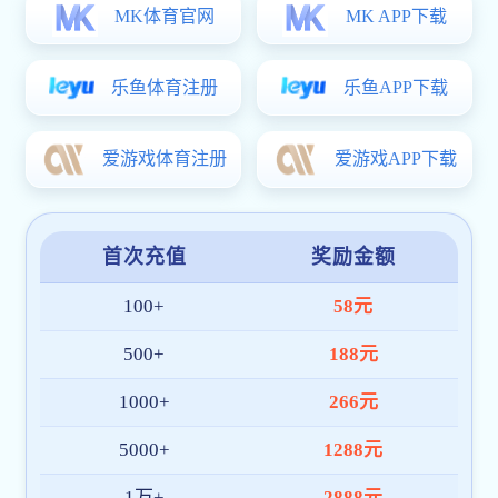
做动作、能做动作”的特质，远比单纯的技术
统计更具价值。
更值得玩味的是，阿丁格拉的定位球威胁并不
局限于直接射门。他在小组赛中多次利用战术
角球或间接任意球，为队友创造破门良机。比
如与某支欧洲劲旅的较量中，他佯装射门，却
在出脚瞬间将球横扫至后点，助攻中路包抄的
队友轻松推射得分。这种“声东击西”的战术选
择，往往源于他对对手防守习惯的细致观察。
阿丁格拉定位球脚法分析的核心，是建立在对
比赛局势的深刻理解之上。他像一位棋手，总
能提前看穿对手防线的“死穴”，然后用最恰当
的脚法，将球送到最危险的位置。
从技术流派的角度来看，阿丁格拉的定位球脚
法融合了南美球员的灵动与欧洲球员的严谨。
他很少使用过分的“外脚背弧线”，而是更钟爱
那种带有强烈旋转但速度极快的“内侧弧线
球”。这种脚法要求极强的触球部位精准度，