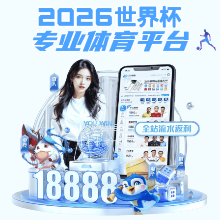
九游(JIUYOU)注册送58体验金无需申请-九游世界杯（中
国）
· 技术驱动
数据 · 技...
视频教程，新手...
喜欢 九游 的...
体育头条
学霸球员
街头足球
阿丁格拉世界杯小组赛定位球脚
法分析
在世界杯的璀璨星河中，定位球往往成为决定
比赛走向的“暗器”。当人们聚焦于那些家喻户
晓的巨星时，一位名叫阿丁格拉的年轻边锋，
正以他那令人惊叹的定位球脚法，悄然书写着
属于自己的传奇。本文将对阿丁格拉世界杯小
组赛定位球脚法进行深入分析，揭示这位科特
迪瓦新星如何用脚下魔法，在绿茵场上开辟出
一条通往胜利的秘径。