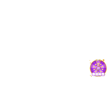
英格兰vs加纳2026世界杯末轮形势
在足球世界的宏伟蓝图中，有些对决尚未上演，却
已然让人热血沸腾。当...
2026-06-25