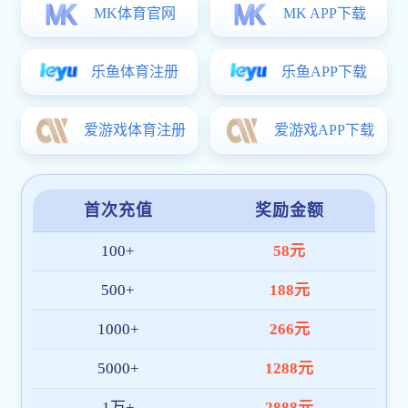
但它们却如同地壳下的暗流，悄然改变着战术版...
2026-06-25
沙特联达曼协作吉达国民防线梦游读秒扳
在沙特联赛的璀璨星河中，总有一些比赛会因其戏
剧性的转折而被历史铭记。当吉达国民的防...
2026-06-23