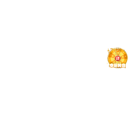
剧性的转折而被历史铭记。当吉达国民的防...
2026-06-23
萨拉赫挑射得手洛杉矶银河逆转晋级火药
在刚刚结束的一场充满戏剧性与对抗性的北美足球
焦点战中，洛杉矶银河队在主场完成了一场...
2026-06-22