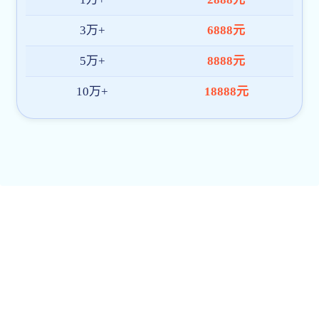
萨拉赫挑射得手洛杉矶银河逆转晋级火药
在刚刚结束的一场充满戏剧性与对抗性的北美足球
焦点战中，洛杉矶银河队在主场完成了一场...
2026-06-22