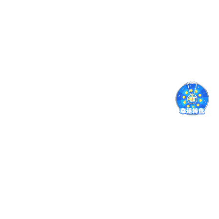
剧性的转折而被历史铭记。当吉达国民的防...
2026-06-23
萨拉赫挑射得手洛杉矶银河逆转晋级火药
在刚刚结束的一场充满戏剧性与对抗性的北美足球
焦点战中，洛杉矶银河队在主场完成了一场...
2026-06-22