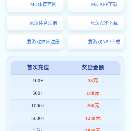
罗德里在防守数据上无可挑剔，但他在比赛中
的几次向前传球失误，也暴露了他在高压环境
下决策速度的细微不足。这恰恰说明，罗德里
世界杯小组赛首战出场时间虽然接近满额，但
他在关键区域的传球选择上，还有进一步打磨
的空间。与曼城体系不同，西班牙国家队的前
场跑位更具流动性，这要求罗德里必须在极短
时间内判断队友的穿插路线。不过，这种“瑕
疵”在首场大胜的背景下显得无伤大雅。更重
要的是，主教练恩里克选择让罗德里打满全
场，本身就是一种最高级别的信任票。这份信
任，来自于罗德里在训练和过往比赛中的持续
投入，也来自于他对战术纪律的严格执行。这
种信任的建立，比一场比赛的胜利更具长远意
义，因为它为球队后续的淘汰赛征程打下了坚
实的基础。
回顾整个足坛历史，优秀的防守型中场往往是
大器晚成的代表，而罗德里在26岁的黄金年