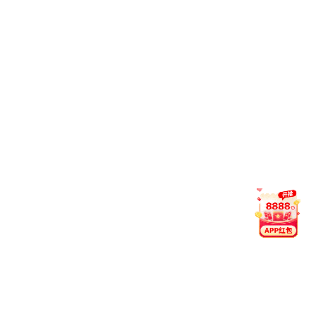
波黑核心塔希罗维奇世界杯首发悬念
2026年世界杯预选赛战火纷飞，当世人的目光大多
聚焦于巴西、法国等...
2026-06-21