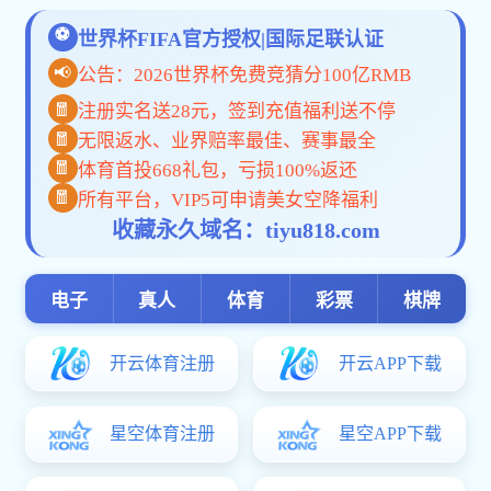
然成为了所有人关注的焦点。这并非简单的数
据罗列，而是关乎球队命运与球员成长的微观
缩影。
在卡塔尔世界杯小组赛的首轮较量中，西班牙
队以一场酣畅淋漓的大胜开启了征程，而罗德
里作为球队后腰位置的绝对主力，几乎踢满了
整场比赛。根据官方统计数据显示，罗德里世
界杯小组赛首战出场时间高达90分钟，这一
数字不仅证明了他主教练恩里克麾下的战术地
位，也彻底打消了外界对于他能否适应国家队
高强度对抗的疑虑。在这漫长的90分钟里，
罗德里的触球次数、传球成功率以及防守覆盖
面积都堪称顶级，他像一台精密的发动机，不
断为西班牙队的中前场输送着弹药。可以说，
这场首秀，罗德里用他的稳定表现，向全世界
宣告了他在斗牛士军团不可或缺的价值。他在
中场的拦截与调度，让对手的进攻屡屡无功而
返，也让西班牙队得以从容地掌控比赛节奏。