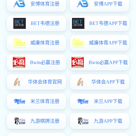
的战术意图十分明确：利用强硬的身体对抗和
快速的边路推进来撕开对手防线。然而，主队
门将的出色发挥多次化解了澳大利亚前锋的必
进之球。与此同时，霍伊伦在前场也不断制造
麻烦，他的跑位和射门给澳大利亚球门带来了
持续威胁。面对这样的压力，澳大利亚并没有
退缩，反而在比赛最后阶段展现出超强的意志
力。就在所有人都以为比赛将以平局收场时，
一次角球机会让澳大利亚完成了压哨改命。这
粒进球不仅让全场陷入沸腾，更是在最后时刻
彻底击垮了主队的心理防线。
值得一提的是，这场比赛的转折点出现在第
87分钟。霍伊伦在禁区内一次争顶中与澳大
利亚后卫发生激烈碰撞，后者痛苦倒地，裁判
随后吹罚了进攻犯规。这一判罚激怒了霍伊
伦，他失控地向裁判怒吼并比划着手势，导致
自己吃到黄牌。此时，场上火药味已然达到顶
峰。主队球迷发出巨大的嘘声，试图用噪音干