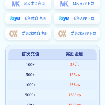
扰澳大利亚的进攻节奏。但澳大利亚队并未被
外界影响，他们保持冷静的头脑，在伤停补时
阶段组织起最后一次进攻。一个精妙的头球摆
渡，加上后插上球员势大力沉的抽射，皮球应
声入网。
从数据层面来看，澳大利亚在这场比赛中控球
率并不占优，但他们的射正次数反而超过了主
队。这说明澳洲袋鼠在效率上做得更出色，尤
其是在关键时刻的把握能力。而霍伊伦虽然全
场表现活跃，但他始终未能将机会转化为进
球。赛后，霍伊伦在接受采访时依然难掩愤
怒，他表示自己并未犯规，认为裁判的判罚改
变了比赛走向。但不论争议如何，澳大利亚客
场战压哨改命已经是不争的事实，这支球队展
现出的韧性与战术纪律值得所有对手警惕。
纵观整场比赛，澳大利亚不仅仅赢在最后一脚
射门，更赢在心理层面的坚韧。从开场到终场
哨响，他们始终没有放弃任何一次拼抢。面对