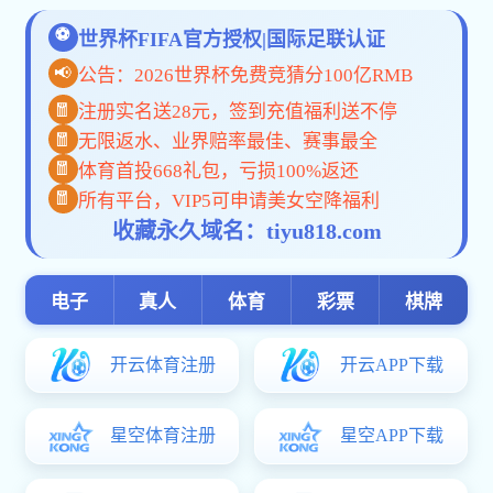
烈对抗充满了火药味。如果你错过了这场对
决，那么你错过的不仅是一场比赛，更是一段
足球故事的巅峰篇章。
从比赛的第一分钟起，澳大利亚就展现了志在
必得的姿态。客队显然有备而来，他们通过中
场的高强度逼抢限制了主队的组织，试图用整
体压迫打乱对方节奏。然而，主队也并非易与
之辈，他们凭借主场优势频频利用边路制造威
胁。在这样的胶着局面下，球员之间的摩擦不
可避免，尤其是负责盯防的霍伊伦，他多次与
澳大利亚后卫在禁区内发生身体对抗。每一次
争顶、每一次卡位，都充满了浓烈的火药味，
裁判的哨声屡次响起，警告双方不要越过底
线。霍伊伦的愤怒咆哮与澳大利亚球员的冷静
应对形成了鲜明对比，这种情绪上的对抗直接
点燃了场上的紧张气氛。
在这样一场攻防转换极快的比赛中，澳大利亚