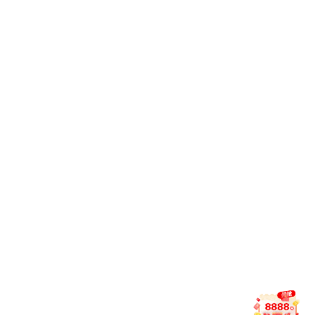
波黑核心塔希罗维奇世界杯首发悬念
2026年世界杯预选赛战火纷飞，当世人的目光大多
聚焦于巴西、法国等...
2026-06-21