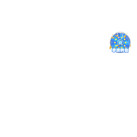
科特迪瓦vs德国2026世界杯中场较量
在足球的世界里，冷门与黑马总是最动人的剧本。
当人们习惯于将目光...
2026-06-21