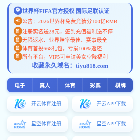
库尔图瓦的高空球表现进行一次大胆而专业的
推演。
首先，理解新西兰队的进攻特点至关重要。新
西兰队并非传统意义上的传控强队，他们的进
攻核心往往依赖于边路传中和定位球机会。前
锋克里斯·伍德是新西兰队史最佳射手，他身
高超过1米9，具备极强的身体对抗和争顶能
力。这意味着，在比赛中，新西兰队必然会频
繁利用两侧起球，试图利用伍德的制空优势直
接攻击库尔图瓦把守的大门。库尔图瓦的高空
球处理数据，将与伍德的争顶成功率形成直接
对抗。从历史数据来看，库尔图瓦在禁区内对
传中球的拦截成功率极高，他擅长利用步点移
动来抢在进攻队员之前将球摘下或击出。然
而，对于伍德这种具备后蹭或摆渡能力的中
锋，库尔图瓦的出击决策将面临严峻考验。
其次，我们需要分析库尔图瓦在面对不同传中