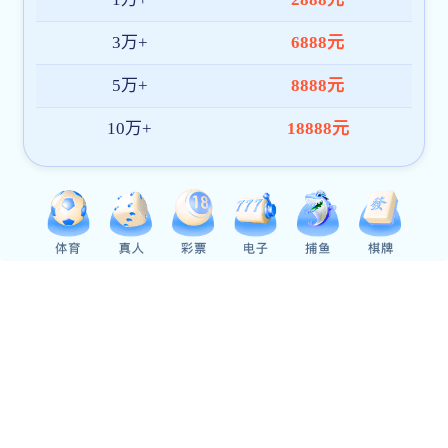
害怕“空中球”。事实上，他的心理素质极为强
大，且拥有2米的身高优势。面对新西兰队的
狂轰滥炸，库尔图瓦的高空球处理数据可能会
呈现“高开低走”的趋势。开场阶段，他会利用
经验稳稳控制前几次传中，建立信心；而在比
赛末段，当体能下降、场上空间变大时，他的
一次鲁莽出击可能会成为比赛的隐患。综合所
有因素，最终预测库尔图瓦在这场对决中会完
成全场多次高空球拦截，但也会有一次争议性
的出击失误，不过最终他会凭借丰富的临场调
整和后卫线的协同保护，守住胜利果实。这种
基于详细数据的推演，远比单纯的结果预言更
具说服力，它让我们看到了世界杯赛场上，一
位世界级门将如何在数据与动态博弈中寻找平
衡的艺术。而对于新西兰队来说，如何针对性
地测试库尔图瓦这套高空球处理体系的极限，
将是他们能否在这片绿茵场留下传奇的最终答
案。