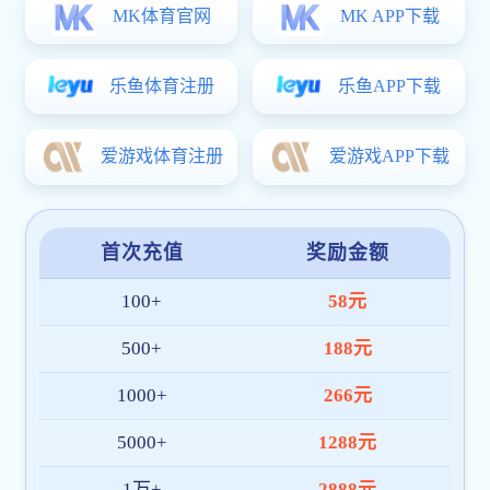
赛极有可能演变成一场“高空攻防战”。新西兰
的角球和任意球通常会罚向远门柱或点球点附
近，由伍德进行头球攻门或摆渡给后插上的队
友。库尔图瓦在高空球处理数据中的“争抢拳
击球成功率”同样值得关注。当面对多人包夹
时，他很少选择冒险单拳出击，而是更多依赖
于队友的掩护来完成摘球。数据显示，库尔图
瓦在干扰下的成功摘球率接近85%，这属于世
界顶级水平。但新西兰队并不指望伍德每次都
能直接得分，他们更希望伍德争下第一点，制
造禁区混乱。这要求库尔图瓦必须具备极高的
注意力集中度，在混战中第一时间判断球的落
点。如果库尔图瓦能像章鱼般牢牢吸附住每一
个飞向禁区的球，比利时将轻松掌控比赛节
奏；反之，若他出现一次接球脱手，新西兰就
会嗅到爆冷的血腥味。
最后，从心理层面预测，库尔图瓦即将在这场
小组赛中证明自己并非只擅长扑救“地面球”而