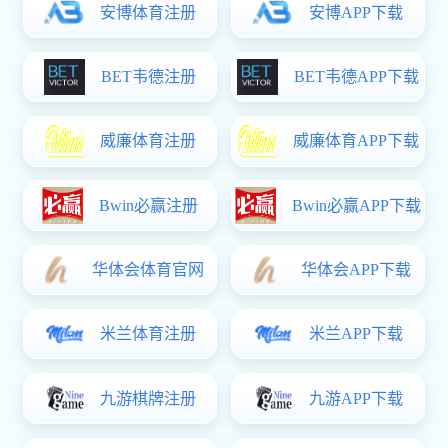
落点时的数据模型。根据过往效力切尔西和皇
马的比赛记录，库尔图瓦在处理距离球门较近
的“爆炸性”传中时，表现近乎完美。他的第一
反应速度和弹跳高度，足以让他化解大部分直
接飞向危险区域的半高球。然而，当面对带有
强烈旋转的后点远门柱传中，或是与后卫争抢
位置时，库尔图瓦的出击范围有时会存在犹
豫。针对这场小组赛，预测新西兰队会大量使
用外脚背弧线传中，将球绕过前点的防守队
员，直接打向后点区域。此时，库尔图瓦的高
空球处理数据中，“出击选择成功率”将是关键
指标。如果比利时防线能够保持紧凑，压缩伍
德在禁区内的转身空间，那么库尔图瓦可以安
心待在门线附近，利用身高优势进行防守；相
反，如果防线被拉开，库尔图瓦将不得不频繁
冲出禁区进行解围，这在他职业生涯中并不算
最擅长的环节。
考虑到新西兰队非常依赖定位球战术，这场比