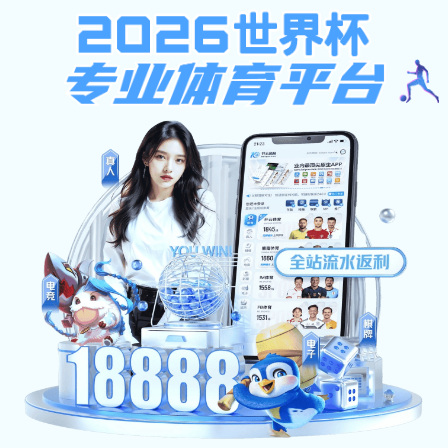
九游(JIUYOU)注册送58体验金无需申请-九游世界杯（中
国）
· 技术驱动
数据 · 技...
视频教程，新手...
喜欢 九游 的...
体育头条
学霸球员
街头足球
库尔图瓦对阵新西兰小组赛高空
球处理数据预测
在世界杯的舞台上，门将的表现往往决定着一
支球队的命运。当比利时“欧洲红魔”与新西兰
“全白军团”狭路相逢时，库尔图瓦的高空球处
理能力，无疑将成为这场小组赛中最值得关注
的战术变量。这位皇马门神以身高臂长和冷静
的出击著称，但面对新西兰队擅长的空中轰
炸，他能否再次化身为禁区内的绝对主宰？我
们将基于现有数据与战术逻辑，对这场对决中