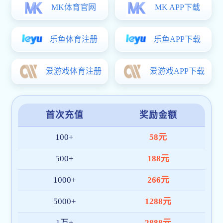
传球，都像是在向冠军奖杯发起最直接的冲
锋。
从心理层面来看，国际米兰在近几个赛季的大
场面比赛中展现出了更强的韧性和经验。这得
益于他们在欧冠赛场上的历练，尤其是巴雷拉
这些核心球员，已经习惯了在高压环境下做出
正确决策。亚特兰大虽然侵略性十足，但他们
在关键时刻的稳定性偶尔会受到质疑。国米需
要做的，就是利用好主场的氛围，在前20分
钟内确立优势，并牢牢掌控住局面。巴雷拉作
为球队的副队长，他的战斗意志将会感染整支
球队。在这场争冠直接对话中，巴雷拉领衔国
米激战亚特兰大争冠，不仅仅是战术的碰撞，
更是意志力的博弈。
展望本场比赛的走势，预计双方都会打得十分
开放。国际米兰会努力控球，寻求通过边中结
合来撕开对手防线；而亚特兰大则会用高强度
的对抗和快速转换来制造混乱。关键节点可能