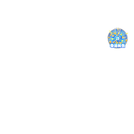
6月20日厄瓜多尔库拉索赛前比分预测
当世界杯的狂热浪潮席卷全球，球迷们的目光总是
不由自主地聚焦于那...
2026-06-28