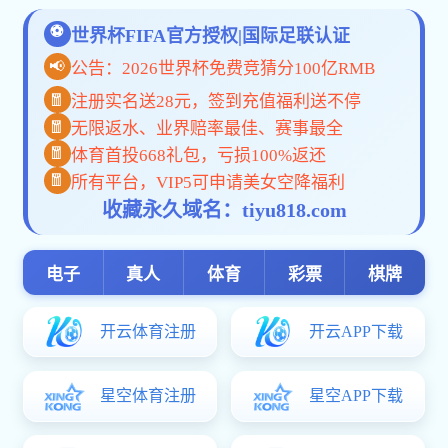
对于国际米兰而言，赛季进入后半程，每一场
比赛都如同决赛。目前紧咬那不勒斯和AC米
兰的他们，绝不允许在关键时刻掉链子。而站
在他们对面的亚特兰大，同样是本赛季一股不
可忽视的力量。加斯佩里尼的球队从不畏惧与
强队对攻，他们的跑动能力和进攻层次在意甲
独树一帜。这场对决的胜负手，极大概率将落
在中场核心巴雷拉的肩上。作为球队的节拍器
和攻防转换的枢纽，巴雷拉领衔国米激战亚特
兰大争冠，这不仅需要他在进攻端送出致命传
球，更需要在无球状态下用不知疲倦的跑动来
覆盖中场，遏制对手的快速反击。
从战术层面分析，国际米兰的优势在于阵型的
整体性和中后场的出球能力。小因扎吉的球队
擅长通过边翼卫的插上来拉开宽度，从而为劳
塔罗和图拉姆创造空间。但亚特兰大的高位逼
抢极为凶悍，他们的“掠夺式”防守往往会让对