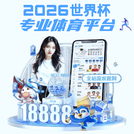
九游(JIUYOU)注册送58体验金无需申请-九游世界杯（中
国）
· 技术驱动
数据 · 技...
视频教程，新手...
喜欢 九游 的...
体育头条
学霸球员
街头足球
巴雷拉领衔国米激战亚特兰大争
冠
前言：国际米兰正在经历一个极为关键的赛
季，他们在意甲联赛中展现出令人惊叹的稳定
性和侵略性。在本轮一场不容有失的强强对话
中，蓝黑军团将坐镇梅阿查球场，迎战素有
“真蓝黑”之称的亚特兰大。这不仅仅是一场普
通的联赛较量，更是一次对冠军成色的直接检
验。当巴雷拉领衔国米激战亚特兰大争冠时，
整个意甲的天平都可能因此而发生倾斜。