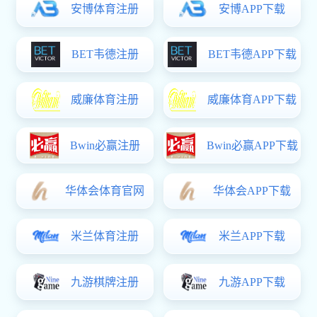
手的后卫线感到窒息。这就要求巴雷拉必须频
繁回撤接应，用精准的转移球化解对手的第一
道防线。同时，巴雷拉的后插上射门也是国米
破解密集防守的利器。在这场硬仗中，巴雷拉
领衔国米激战亚特兰大争冠的场面将成为比赛
的常态，他需要在一个高强度的节奏下，用冷
静的头脑支配皮球。
亚特兰大方面，他们一定不会满足于在客场采
取保守姿态。加斯佩里尼麾下的斯卡马卡和卢
克曼具备极强的单兵作战能力，他们的跑位灵
活且具有穿透性。国米的三中卫体系在面对这
种多点进攻时，往往会暴露出肋部空当。因
此，巴雷拉在防守端的回追意识将至关重要。
他不仅要协助达米安或迪马尔科进行边路防
守，还要时刻准备堵截亚特兰大中场球员的远
射。可以说，巴雷拉的发挥将直接决定国米能
否控制住比赛节奏。当巴雷拉领衔国米激战亚
特兰大争冠时，他的每一次铲断、每一次向前