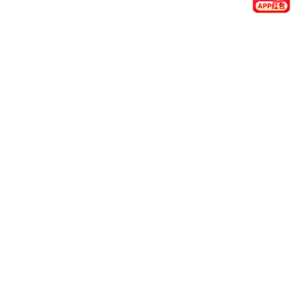
罗德里世界杯小组赛首战出场时间
在世界杯这样的顶级舞台上，每一分钟的出场时间
都如同钻石般珍贵。...
2026-06-23
常见问题