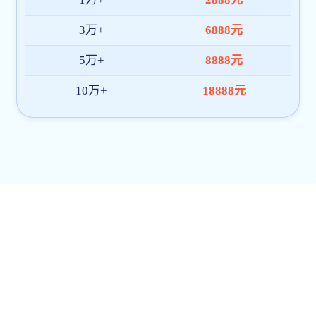
墨西哥队的边路球员同样具备极强的冲击力，
他们可能会利用三笘薰助攻后留下的空档，发
动快速反击。因此，这场比赛对于三笘薰的体
能将是一个巨大的考验。他需要在攻防两端都
保持极高的专注度，任何一丝的懈怠，都可能
导致球队陷入被动。
值得注意的是，即便面对如此高强度的防守，
三笘薰依然拥有决定比赛的能力。他的变向节
奏和球感，在亚洲球员中属于顶级，即便放在
世界范围内，也是独树一帜的。在比赛中，我
们可能会看到他在极小的空间内完成摆脱，然
后送出一记弧线诡异的传中球，或者直接选择
射门。这种创造性，正是日本队打破僵局的钥
匙。三笘薰边路传中这柄利刃，究竟能否刺穿
那由“墨西哥同城死敌强度”构筑的钢铁盾牌，
将是本场比赛最大的悬念。球迷们期待看到
的，不仅是胜利，更是那种在强强对话中迸发
出的、属于足球最原始的魅力。