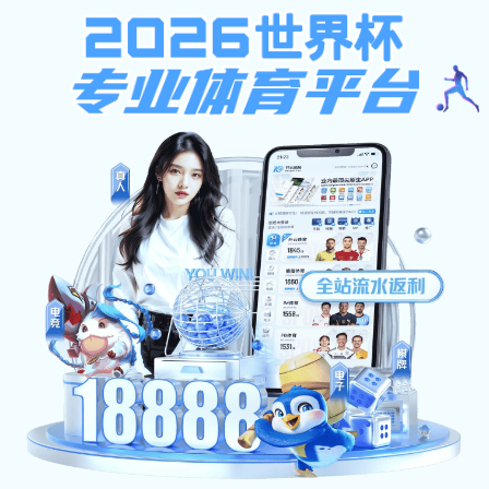
九游(JIUYOU)注册送58体验金无需申请-九游世界杯（中
国）
· 技术驱动
数据 · 技...
视频教程，新手...
喜欢 九游 的...
体育头条
学霸球员
街头足球
三笘薰边路传中墨西哥同城死敌
强度拉满
世界杯的赛场上，从来不缺乏激情与对抗，而
当亚洲足球的灵动遇上中北美地区的铁血，这
种碰撞总能擦出令人窒息的火花。日本队的三
笘薰，这位在英超布莱顿大放异彩的边路天
才，即将在世界杯的舞台上迎来一场特殊的考
验。他的对手，并非传统意义上的欧洲豪强，
而是一支以墨西哥城为根基、球风彪悍且充满
同城死敌恩怨色彩的球队。这样的对决，注定