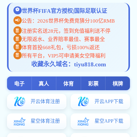
会将比赛的强度拉满到极致，成为小组赛阶段
最具看点的战役之一。
三笘薰的边路突破，早已成为日本队进攻体系
中最为锐利的尖刀。他那标志性的外脚背变向
和内切射门，无数次在英超过人如麻，甚至让
利物浦这样的顶级防线都感到头疼。然而，世
界杯的舞台与联赛迥然不同，这里没有预热与
试探，每一分钟都是生死存亡的较量。他即将
面对的，是一支防守硬朗、从不吝啬犯规的墨
西哥球队。更确切地说，这支球队代表着墨西
哥城的某种足球血统，那种在高原主场氛围下
磨练出的、近乎于野性的防守意志。对于三笘
薰而言，他必须预判到，自己每一次拿球，都
将面临至少两名防守球员的协防，甚至是粗暴
的战术犯规。这种对抗强度，正是“墨西哥同
城死敌强度”这个词组背后所蕴含的真实写
照。