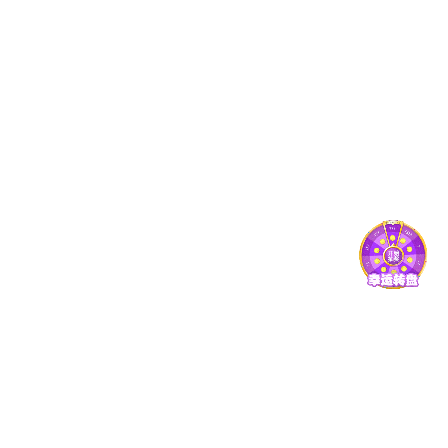
阿丁格拉世界杯小组赛定位球脚法分析
在世界杯的璀璨星河中，定位球往往成为决定比赛
走向的“暗器”。当...
2026-06-22