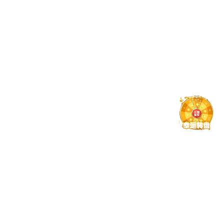
英格兰vs加纳2026世界杯末轮形势
在足球世界的宏伟蓝图中，有些对决尚未上演，却
已然让人热血沸腾。当...
2026-06-25