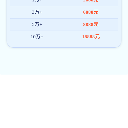
门将的强硬；另一派则认为这种过度情绪化的
举动可能适得其反，为球队带来不必要的麻
烦。但无论如何，王大雷的怒吼已经成为世界
杯足球历史中一个无法忽视的节点。他用实际
行动拓宽了人们对门将角色的认知边界——门
将不仅仅是最后一道防线，更是进攻的发起者
和士气的鼓舞者。对于中国队而言，王大雷的
存在是一把双刃剑：既可能因情绪外露引发争
议，也可能在关键时刻扭转战局。但正是这种
不确定性，让足球比赛充满魅力。
综合来看，王大雷开场闪击后的怒吼绝非偶然
的个人情绪宣泄，而是现代世界杯足球对抗中
战术与心理博弈的集中体现。在对抗勒沃库森
这种技术型球队时，王大雷用极端方式维护了
比赛的平衡，争议背后是对传统比赛习惯的挑
战。回到标题本身，“王大雷开场闪击后怒吼
勒沃库森争议升级”，这不仅描述了一场具体
事件，更揭示了世界杯足球中精神属性与竞技