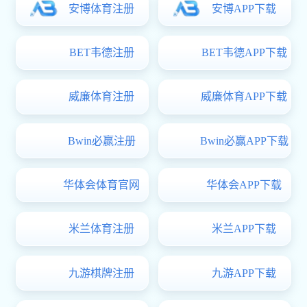
于守的选手，这为卡塔尔的边路反击埋下了战
术伏笔。在中场层面，扎卡与弗罗伊勒的双核
配置是瑞士控制节奏的引擎，但两人是否能同
时首发存在疑问，若有所保留，中场拦截能力
可能出现阶段性的真空。卡塔尔的中前场球员
多具备亚洲范围内顶尖的小范围传切能力，一
旦瑞士中场失势，整个阵型的纵深度将承受巨
大压力。
卡塔尔方面，阵容的选择折射出主教练桑切斯
更深远的战略考量。作为世界杯的练兵场，卡
塔尔极大概率会祭出最具默契的本土核心班
底。阿菲夫与阿里组成的“双子星”是进攻端唯
一需要锁死的爆点，他们的连线质量直接决定
了卡塔尔能否攻破瑞士大门。不过，卡塔尔的
隐患同样清晰：其一，球队在应对高强度逼抢
时的出球稳定性有待验证，若瑞士在开场阶段
实施高位压迫，卡塔尔后卫线的传球失误率可
能陡增；其二，卡塔尔的主力阵容与替补席存