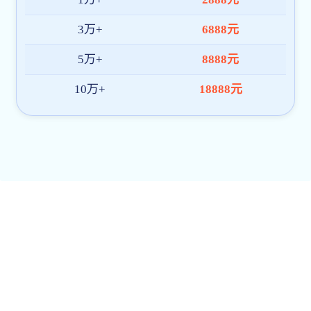
时关注官方释出的首发名单：若瑞士雪藏扎卡
并启用替补中卫，那么卡塔尔守住指数的可能
性将大幅提升；反之，若瑞士尽遣主力且阿坎
吉伤愈复出，本场可能成为一场焦灼的“破僵
局”式对话。需要特别留意的是，卡塔尔在近
期热身赛中展现出极其诡异的“先丢球后抢平
局”的韧性，这要求我们对“全场比分”而非单
纯胜负进行重新预估。在数据机构的调整还未
完全消化阵容信息之前，多观察、晚入手或许
是规避非理性投注的最佳策略。
作为赛事前瞻的落点，我们必须强调：瑞士虽
然纸面实力占优，但卡塔尔的战术纪律与对手
轻敌心态之间的温差，可能制造出超预期的戏
剧性场面。在世界杯前这种特殊的备战节奏
里，强队保存实力、弱队倾尽全力的案例比比
皆是。本场比赛的胜负手，很可能并不在于绝
对实力，而在于瑞士教练组如何平衡“练兵”与
“胜利”之间的比重。综合来看，一场非全主