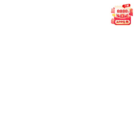
波黑核心塔希罗维奇世界杯首发悬念
2026年世界杯预选赛战火纷飞，当世人的目光大多
聚焦于巴西、法国等...
2026-06-21
常见问题