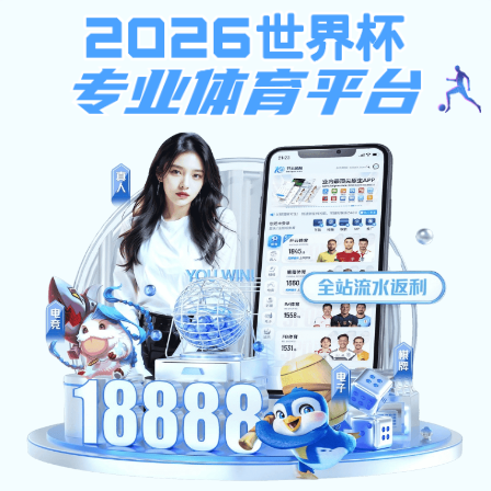
九游(JIUYOU)注册送58体验金无需申请-九游世界杯（中
国）
· 技术驱动
数据 · 技...
视频教程，新手...
喜欢 九游 的...
体育头条
学霸球员
街头足球
德布劳内面对伊朗能否切断反击
线路推进任务盘点
在世界杯的战术棋盘上，每一次传球都可能是
致命的利刃，每一次跑动都可能撕开对手的防
线。当欧洲红魔比利时遇上波斯铁骑伊朗，一
个名字注定将成为这场博弈的核心——凯文·
德布劳内。这位被誉为“中场大师”的球员，在
面对伊朗队时，其任务不仅仅是组织进攻，更
关键的是：切断对手赖以生存的反击线路。伊
朗队素以坚韧的防守和闪电般的反击著称，德