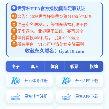
布劳内如何利用其超凡的视野与跑动，将伊朗
队的反击发动机提前“熄火”，将是比利时能否
顺利推进、掌控比赛节奏的胜负手。
首先，我们必须理解伊朗队的战术底蕴。在世
界杯的舞台上，伊朗队很少在控球率上占据优
势，但他们对于防守反击的执着，几乎刻在了
骨子里。他们的中后场会形成紧密的“大巴”，
吸引对手压上，然后通过两翼的速度型球员，
迅速将战火引向对手腹地。因此，德布劳内的
首要任务，并非在对方禁区前沿送出那些匪夷
所思的直塞球，而是在由攻转守的瞬间，出现
在伊朗队反击发起的“咽喉要道”上。他需要利
用自己充沛的体能和对比赛的高强度阅读能
力，对伊朗队持球推进的核心球员进行第一时
间的压迫或干扰。这种“防患于未然”的推进任
务，远比在进攻端锦上添花更为重要。
在具体的推进任务盘点中，德布劳内需要扮演