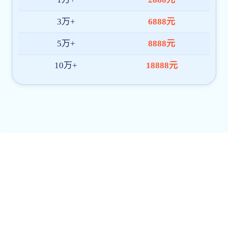
了一种完美的互补。她们共同诠释了现代女足
运动员必须具备的素质：既要有个人技术的锐
利，也要有战术执行的严谨；既要在高压下保
持冷静，也要在关键时刻敢于冒险。
这场女足欧冠封神时刻，之所以能被赋予“封
神”的定语，根本原因不在于比分的高低，而
在于两个核心角色在极限对抗中展现出的统治
力。巴尔加斯的无球跑动、贝林厄姆的中场覆
盖率、两人在攻守转换时的决策速率，全部达
到了女足领域的顶级水准。赛后技术统计显
示，两人分别贡献了8次成功一对一和7次抢
断拦截，这种攻防两端的均衡输出，在女足欧
冠的舞台上极为罕见。整场比赛似乎都在为她
们量身定制，巴尔加斯与贝林厄姆同场爆发，
这个标题不只是为了吸引点击，而是对这场比
赛最精准的概括。
从更宏观的视角来看，这场经典战役的深层意
义在于打破了外界对女足运动的某些刻板印