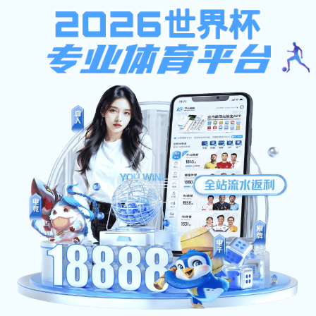
九游(JIUYOU)注册送58体验金无需申请-九游世界杯（中
国）
· 技术驱动
数据 · 技...
视频教程，新手...
喜欢 九游 的...
体育头条
学霸球员
街头足球
中超亚泰大胜晋级，主帅怒吼点
燃看台
中超亚泰大胜晋级，主帅
怒吼点燃看台
在刚刚结束的中超联赛杯赛中，长春亚泰以一
场酣畅淋漓的大胜强势晋级下一轮，赛场上的
激情对决与场下主帅的怒吼瞬间点燃了整个看
台。这场比赛不仅展现了球队的战术执行力，
更让球迷们感受到了久违的足球热血。长春亚