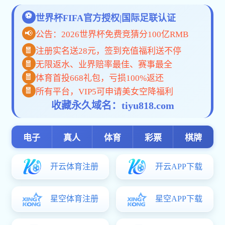
泰的大胜晋级，无疑为中超联赛注入了一剂强
心针，也让外界对这支老牌劲旅的赛季前景有
了更高期待。
比赛伊始，长春亚泰便展现出强烈的进攻欲
望。面对实力不俗的对手，亚泰将士们丝毫没
有保守之意，而是通过高位逼抢和快速传递主
导了场上节奏。上半场第15分钟，亚泰前锋
在禁区内接队友精妙直塞，冷静推射破门，为
球队首开纪录。这个进球彻底点燃了主队球迷
的热情，看台上响起了震耳欲聋的助威声。然
而，真正的转折点出现在第30分钟，当对手
试图通过反击扳平比分时，亚泰门将神勇扑出
必进球，随后球队快速发动反击，由中场核心
远射扩大比分。2比0的领先优势让比赛逐渐
失去悬念，但亚泰的攻势并未停歇。半场结束
前，球队通过一次角球机会再下一城，将比分
改写为3比0。中场哨响时，亚泰主帅的脸上
写满了满意与激动，他在更衣室内的怒吼声甚