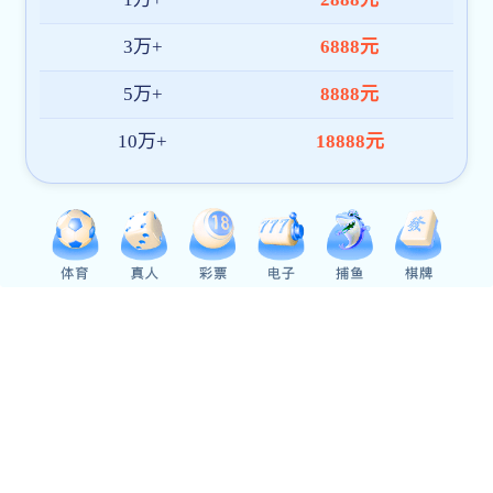
组织能力。本场比赛的5比0大胜，正是球队
实力提升的缩影。有球迷在赛后表示：“看到
球队这样的表现，我们仿佛回到了夺冠的岁
月。主帅怒吼的那一刻，我们都感受到他内心
的赤诚和对胜利的渴望。这才是我们想要的足
球！”
展望未来，长春亚泰的大胜晋级无疑为球队的
赛季征程注入了强劲动力。在接下来的比赛
中，球队将面临更严峻的考验，但这场胜利证
明了他们具备与任何对手抗衡的实力。主帅在
赛后的怒吼，不仅是瞬间情绪的发泄，更是对
全队士气的极大鼓舞。如果亚泰能够延续这种
状态，保持防守的稳固与进攻的高效，他们在
中超联赛以及后续的杯赛中都将成为不可忽视
的力量。
这场5比0的大胜，最终成为长春亚泰本赛季
的一个重要节点。从球员在场上的拼搏，到主