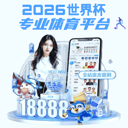
九游(JIUYOU)注册送58体验金无需申请-九游世界杯（中
国）
· 技术驱动
数据 · 技...
视频教程，新手...
喜欢 九游 的...
体育头条
学霸球员
街头足球
马赫雷斯代表阿尔及利亚对阵奥
地利终结效率分析
在世界杯的璀璨星河中，总有那么一些球员，
他们或许不是最耀眼的恒星，却能在关键时刻
划破夜空，留下一道令人窒息的轨迹。里亚德
·马赫雷斯，这位来自阿尔及利亚的边路魔术
师，正是这样一位存在。当“沙漠之狐”在绿茵
场上驰骋，他的每一次触球都仿佛在书写一本
关于终结与效率的教科书。今天，我们将以一
场堪称经典的较量——阿尔及利亚对阵奥地利