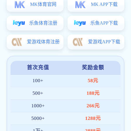
个假动作晃出射门角度，随后用左脚打出一记
贴地斩。皮球穿过防守球员的小门，直窜球门
死角。这粒进球不仅展现了他在狭小空间内处
理球的能力，更凸显了在高压之下保持冷静与
精准的心理素质。他的终结，建立在极短的调
整时间与极高的命中率之上。对于一支志在大
赛走得更远的球队而言，拥有这样一位效率出
众的终结者，是任何主教练都梦寐以求的战术
红利。
当然，任何分析都必须客观。有观点认为，马
赫雷斯在运动战中的参与度有时会呈现波动，
当球队陷入苦战迟迟无法打开局面时，他在某
些时段可能会陷入对手的肌肉丛林。但在这场
比赛的特定情境下，他的表现无疑是统治级
的。面对奥地利队极具韧性的防守，马赫雷斯
用他的终结效率为阿尔及利亚打开了胜利之
门。他全场比赛的射正率极高，且几乎每一次
射门都命中了门框范围以内。这种精准度，对