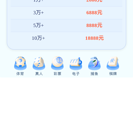
威胁上丝毫不落下风。足球历史上，以弱胜强
的经典战役数不胜数，尤其是世界杯舞台，任
何轻敌的念头都将付出惨痛代价。对于比利时
来说，他们必须吸取过去几届世界杯失利的教
训，避免陷入繁琐的传球中而无法形成致命一
击。埃及则要抓住每一个为数不多的机会，尤
其是面对强队时，一次成功的反击就足以改变
整个小组的局势。综合来看，这场比赛极有可
能是场小比分的胶着战，1-0或点球大战决胜
并非不可能。比利时若想取胜，必须有人站出
来在关键时刻打破僵局；埃及若想爆冷，则需
要全体队员众志成城，并祈祷萨拉赫延续神勇
状态。
展望2026年世界杯这场比利时vs埃及的关键
战，其意义早已超越了小组赛本身。它是欧洲
技术足球与非洲力量足球的直接对话，是新老
球星交替与传承的缩影，更是两大洲足球风格
的一次集中展示。对于球迷而言，这无疑是一