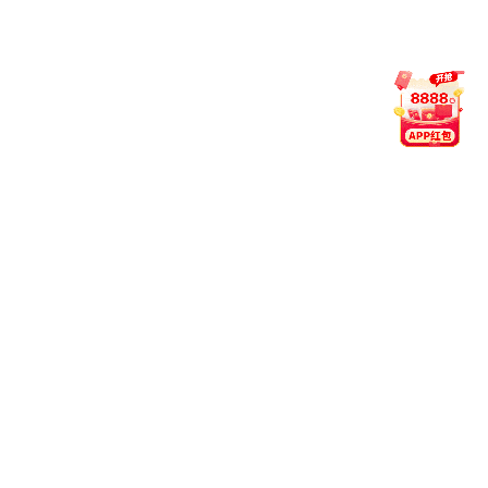
罗德里世界杯小组赛首战出场时间
在世界杯这样的顶级舞台上，每一分钟的出场时间
都如同钻石般珍贵。...
2026-06-23