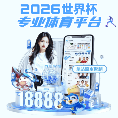
九游(JIUYOU)注册送58体验金无需申请-九游世界杯（中
国）
· 技术驱动
数据 · 技...
视频教程，新手...
喜欢 九游 的...
体育头条
学霸球员
街头足球
塔雷米面对新西兰防线反击推进
是否关键进攻重点梳理
在世界杯的绿茵场上，每一次攻防转换都可能
成为改变战局的钥匙。当伊朗锋线尖刀塔雷米
面对新西兰那道看似坚固的防线时，一场关于
速度与智慧的博弈悄然拉开序幕。这不仅是一
场简单的个人对决，更是两套战术体系的碰
撞，是反击推进效率的终极考验。本文将深入
剖析塔雷米在面对新西兰防线时，如何成为反
击推进的关键节点，并梳理他在进攻中的核心