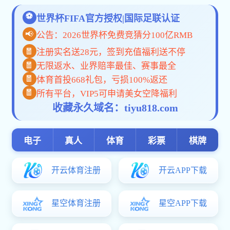
仅仅是一场球员的对位，更是一场关于足球哲
学如何用速度与灵巧去撼动纪律与身高的史诗
对抗。
作为日本队进攻体系中不可或缺的爆点，堂安
律在2026世界杯舞台上的角色被赋予了更多
期待。他并非传统意义上的边路快马，其核心
武器在于极其出色的节奏控制。在俱乐部赛事
中，他习惯通过小幅度的扣球、拉球来观察对
手重心，随后利用一个极其突然的变奏完成突
破。这种对位优势在面对瑞典这样的球队时显
得尤为重要。瑞典的后防线普遍身材高大，转
身和回追能力是他们的相对软肋。当堂安律以
慢节奏控球诱导对方边后卫上前压迫，再瞬间
切换至高速内切模式时，这种节奏上的巨大落
差，极有可能成为撕开瑞典防线的第一道裂
口。
然而，仅有节奏变化是不够的。瑞典队素以整