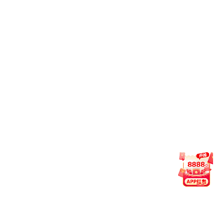
6月20日厄瓜多尔库拉索赛前比分预测
当世界杯的狂热浪潮席卷全球，球迷们的目光总是
不由自主地聚焦于那...
2026-06-28