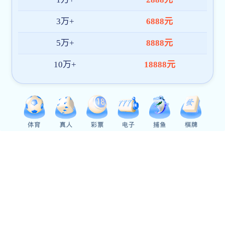
一帧画面时，对手往往还停留在上一帧的防守
站位中。
总而言之，当日本与瑞典的号角在2026世界
杯吹响，所有的目光都将聚焦于堂安律与瑞典
边卫的这一条狭长走廊。这场对位观察的价
值，远不止于一次过人或者一次传中。它代表
着一种足球审美的碰撞：是用精确的机械齿轮
碾过绿茵，还是用灵动的画笔在防守的画布上
勾勒出不可预测的线条？堂安律的节奏变化，
或许正是那个让精密仪器突然卡壳的变量。对
于志在出线的日本队而言，激活堂安律的节
奏，就是打开了通往淘汰赛的大门。而瑞典人
能否破解这个充满灵气的“节奏魔术师”，将直
接决定这场北欧与东瀛之战的最终走向。