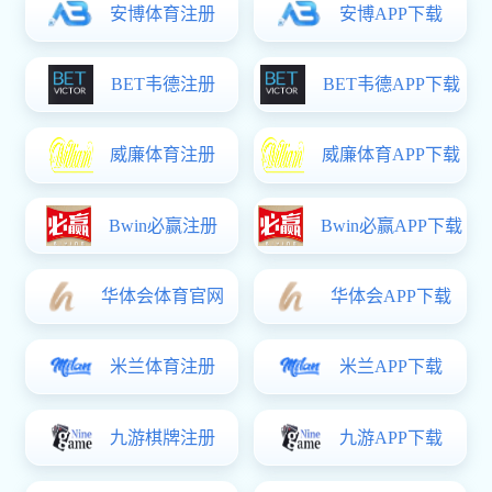
体移动和区域协防闻名，他们不会留给堂安律
从容调整的空间。这也意味着，日本队在
2026世界杯的战术布局中，必须为堂安律设
计更多无球跑动的接应点。如果中场球员能在
堂安律启动变奏的瞬间，准确插入瑞典防线的
肋部空当，那么这位日本王牌将会获得更大的
施展天地。在与瑞典的这场对位观察中，我们
能看到一种看似矛盾实则充满智慧的博弈：堂
安律需要用极致的个人节奏去扰乱对手的整体
防守纪律，而瑞典则试图用整体的纪律性去锁
死个人的光芒。这场对决的结果，很大程度上
取决于前者能否在有限的空间内，寻找并创造
出那零点几秒的犹豫时机。
回顾以往大赛，瑞典队曾多次利用身体对抗在
亚洲球队身上占得便宜。但2026年的这支日
本队显然做好了准备。堂安律作为前场自由
人，他的回撤拿球与突然前插，将是破解瑞典
高位逼抢的关键法门。当比赛的节奏陷入北欧