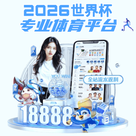
九游(JIUYOU)注册送58体验金无需申请-九游世界杯（中
国）
· 技术驱动
数据 · 技...
视频教程，新手...
喜欢 九游 的...
体育头条
学霸球员
街头足球
2026世界杯堂安律迎战瑞典节奏
变化能否破局对位观察
在世界足坛的宏大叙事中，每当亚洲力量与欧
洲传统劲旅碰撞，总能擦出超越比分的精神火
花。2026年世界杯的聚光灯下，日本武士与
北欧海盗瑞典的遭遇战，注定成为战术博弈的
教科书级案例。当“亚洲梅西”堂安律在右路持
球，面对瑞典那如同北欧森林般密不透风的防
线，节奏的变化不再仅仅是一种技术动作，而
是成为破解身高与力量优势的终极密钥。这不