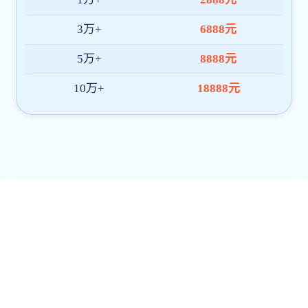
因，在2026年世界杯的赛场上，将转化为一
种极其稳定的输出能力。当球队落后，当时间
一分一秒流逝，当万千目光聚焦于他的脚下
时，多萨里往往能展现出超乎常人的冷静与自
信。他的“关键传球”，在这种情况下，更像是
一种情感的表达——他相信队友，相信自己的
判断，更相信足球世界里逆转的可能性。他传
出的球，往往带有一种不容置疑的坚决，能够
稳定军心，甚至鼓舞起整个国家队的士气。这
种精神层面的附加值，远比一次战术性传球来
得更为珍贵。我们有理由相信，在2026年世
界杯的小组赛乃至更远的赛程中，多萨里将继
续扮演那个敢于在关键时刻“站出来”的英雄角
色。
然而，我们也要理性地看到，对于多萨里而
言，2026年世界杯同样充满了巨大的挑战。
随着个人名气的增长，他必然会成为各支国家
队研究的重点对象。对手可能会采取双人甚至