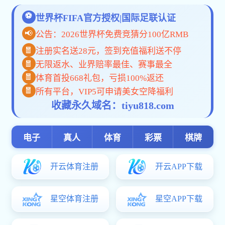
位亚洲足球的旗帜人物，不仅仅是一种情怀，
更是一次对足球智慧与技术的朝圣之旅。而在
这盛大的舞台上，他的每一次触球、每一次突
破、每一次致命的传递，都将成为决定比赛走
向的关键伏笔。今天，就让我们将目光聚焦于
《多萨里2026世界杯关键传球看点》，深入
剖析这位球场艺术家，将如何在四年一度的终
极对决中，用他那双“会说话”的脚，诠释足球
的另一种极致魅力。
首先，我们必须承认，多萨里的足球哲学，并
非依靠蛮力或绝对的爆发力，而是建立在一种
近乎偏执的节奏感与空间感知之上。在即将到
来的2026年世界杯，当沙特阿拉伯面对来自
各大洲的豪强时，球队的整体实力或许难以在
控球率上占据绝对优势。但这恰恰成为了多萨
里展现其“关键传球”本领的绝佳土壤。他的拿
手好戏，是在看似匀速的盘带中，突然改变步
频或重心，用一个极其隐蔽的脚腕抖动，将球